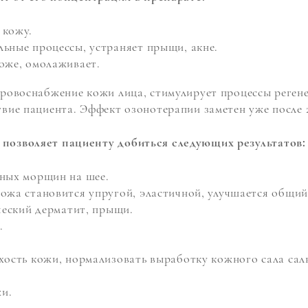
 кожу.
ьные процессы, устраняет прыщи, акне.
оже, омолаживает.
ровоснабжение кожи лица, стимулирует процессы реген
вие пациента. Эффект озонотерапии заметен уже после 
позволяет пациенту добиться следующих результатов:
чных морщин на шее.
жа становится упругой, эластичной, улучшается общий 
ческий дерматит, прыщи.
.
ухость кожи, нормализовать выработку кожного сала са
и.