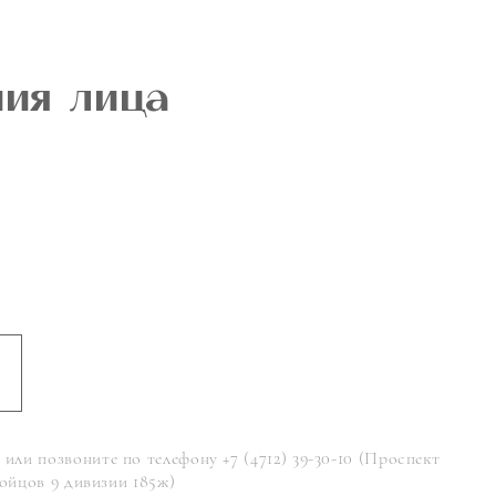
ия лица
или позвоните по телефону +7 (4712) 39-30-10 (Проспект
(Бойцов 9 дивизии 185ж)